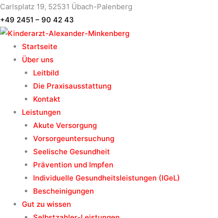
Zum
Carlsplatz 19, 52531 Übach-Palenberg
Inhalt
+49 2451 – 90 42 43
springen
Startseite
Über uns
Leitbild
Die Praxisausstattung
Kontakt
Leistungen
Akute Versorgung
Vorsorgeuntersuchung
Seelische Gesundheit
Prävention und Impfen
Individuelle Gesundheitsleistungen (IGeL)
Bescheinigungen
Gut zu wissen
Selbstzahler-Leistungen